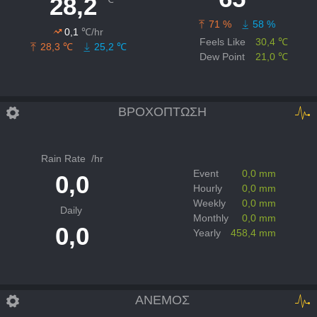
28,2
71 %
58 %
0,1
℃/hr
Feels Like
30,4 ℃
28,3 ℃
25,2 ℃
Dew Point
21,0 ℃
ΒΡΟΧΟΠΤΩΣΗ
Rain Rate
/hr
Event
0,0 mm
0,0
Hourly
0,0 mm
Weekly
0,0 mm
Daily
Monthly
0,0 mm
0,0
Yearly
458,4 mm
ΑΝΕΜΟΣ