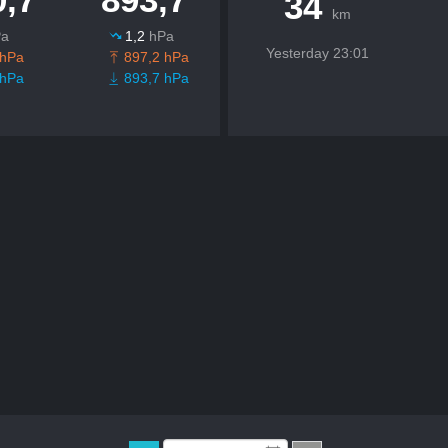
34
km
Pa
1,2
hPa
Yesterday 23:01
 hPa
897,2 hPa
 hPa
893,7 hPa