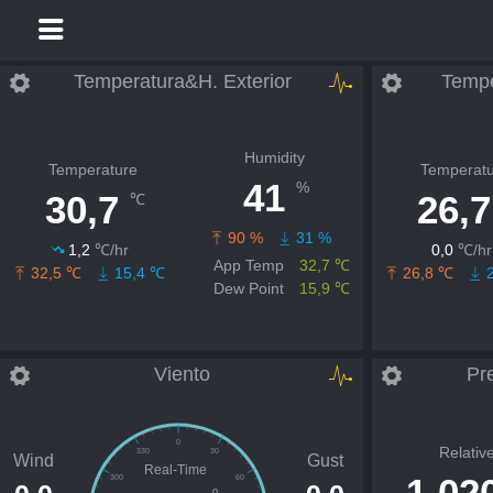
Temperatura&H. Exterior
Tempe
Humidity
Temperature
Temperatu
41
%
30,7
26,7
℃
90 %
31 %
1,2
℃/hr
0,0
℃/hr
App Temp
32,7 ℃
32,5 ℃
15,4 ℃
26,8 ℃
2
Dew Point
15,9 ℃
Viento
Pr
0
Relativ
330
30
Wind
Gust
Real-Time
1.02
300
60