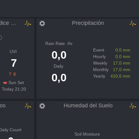
Radiación solar e Índice UV
Precipitación
Rain Rate
/hr
Event
0,0 mm
0,0
UVI
Hourly
0,0 mm
7
Weekly
17,0 mm
Daily
Monthly
17,0 mm
0,0
8
Yearly
410,6 mm
Sun Set
Today 21:20
os
Humedad del Suelo
Daily Count
Soil Moisture