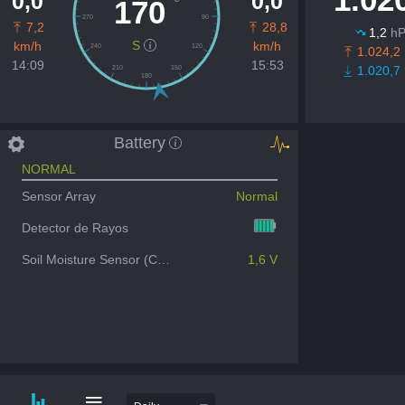
0,0
0,0
º
170
270
90
7,2
28,8
1,2
h
S
km/h
km/h
240
120
1.024,2
14:09
15:53
1.020,7
210
150
180
Battery
NORMAL
Sensor Array
Normal
Detector de Rayos
Soil Moisture Sensor (CH2)
1,6 V