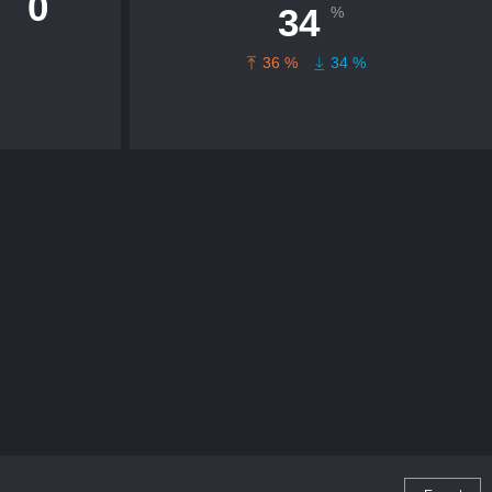
0
34
%
36 %
34 %