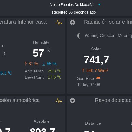
Meteo Fuentes De Magaña
Reported 33 seconds ago
ratura Interior casa
Waning Crescent Moon
Humidity
re
Solar
57
%
℃
741,7
61 %
55 %
840,7 W/m²
App Temp
29,3 ℃
6,3 ℃
Dew Point
17,5 ℃
Sun Rise
Today 07:08
esión atmosférica
Rayos detectad
e
Absolute
Distance
0,7
893,7